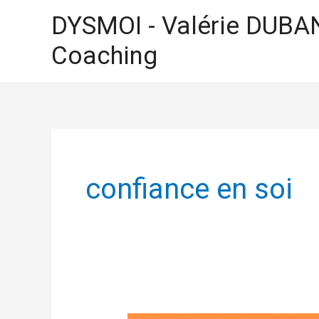
Aller
DYSMOI - Valérie DUBA
au
Coaching
contenu
confiance en soi